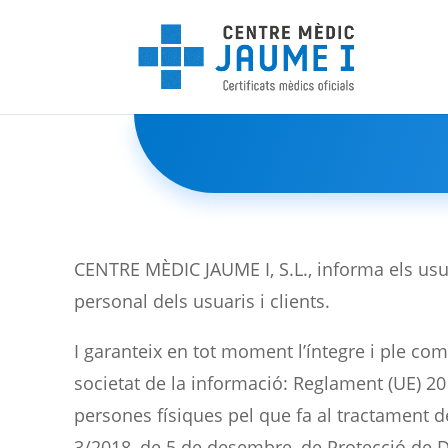
CENTRE MÈDIC JAUME I, S.L., informa els usua
personal dels usuaris i clients.
I garanteix en tot moment l’íntegre i ple co
societat de la informació: Reglament (UE) 201
persones físiques pel que fa al tractament d
3/2018, de 5 de desembre, de Protecció de Dad