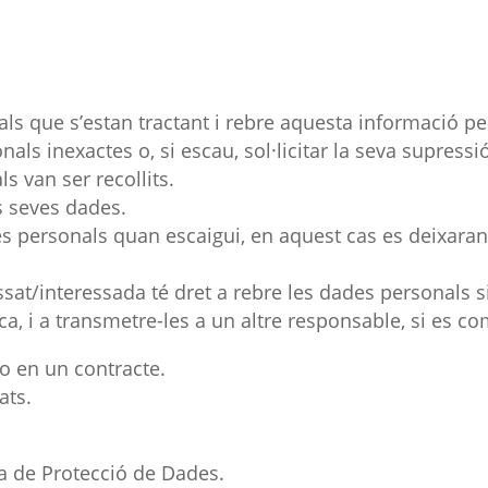
als que s’estan tractant i rebre aquesta informació per e
sonals inexactes o, si escau, sol·licitar la seva supress
ls van ser recollits.
es seves dades.
s personals quan escaigui, en aquest cas es deixaran
ressat/interessada té dret a rebre les dades personals s
a, i a transmetre-les a un altre responsable, si es co
o en un contracte.
ats.
a de Protecció de Dades.