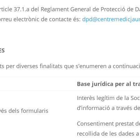
rticle 37.1.a del Reglament General de Protecció de D
rreu electrònic de contacte és:
dpd@centremedicjau
ES
zats per diverses finalitats que s’enumeren a continuac
Base jurídica per al t
Interès legítim de la So
d’informació a través de
vés dels formularis
Consentiment prestat 
recollida de les dades a