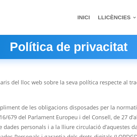
INICI
LLICÈNCIES
Política de privacitat
ris del lloc web sobre la seva política respecte al tr
mpliment de les obligacions disposades per la normati
6/679 del Parlament Europeu i del Consell, de 27 d’abr
e dades personals i a la lliure circulació d’aquestes 
es Personals i garantia dels drets digitals (LOPDGDD) 