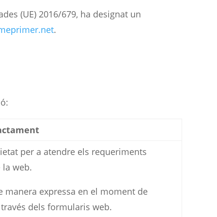
ades (UE) 2016/679, ha designat un
meprimer.net
.
ió:
ractament
cietat per a atendre els requeriments
 la web.
de manera expressa en el moment de
 través dels formularis web.