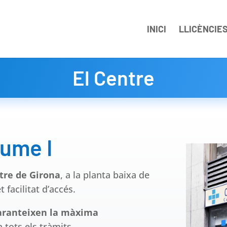
INICI
LLICÈNCIE
El Centre
ume I
tre de Girona
, a la planta baixa de
t facilitat d’accés.
garanteixen la màxima
en tots els tràmits.